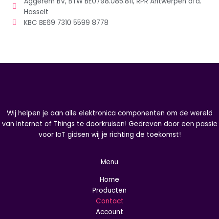
Aggerem BV, BTW BE0798.085.811, RPR Antwerpen afd.
Hasselt
KBC BE69 7310 5599 8778
Wij helpen je aan alle elektronica componenten om de wereld
van Internet of Things te doorkruisen! Gedreven door een passie
voor IoT gidsen wij je richting de toekomst!
Menu
Home
Producten
Contact
Account