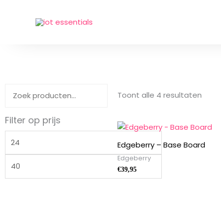
Ga
naar
de
inhoud
Toont alle 4 resultaten
Filter op prijs
Edgeberry – Base Board
Edgeberry
€
39,95