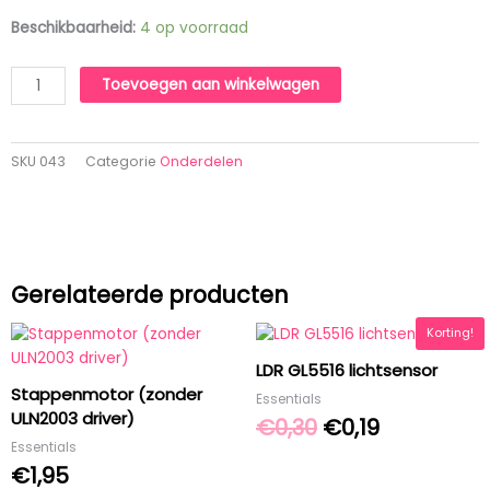
Weerstand
Beschikbaarheid:
4 op voorraad
100
Ohm
Toevoegen aan winkelwagen
0,25
Watt
(1
SKU
043
Categorie
Onderdelen
stuk)
aantal
Gerelateerde producten
Oorspronkelijk
Huidige
Korting!
prijs
prijs
LDR GL5516 lichtsensor
was:
is:
Stappenmotor (zonder
Essentials
€0,30.
€0,19.
ULN2003 driver)
€
0,30
€
0,19
Essentials
€
1,95