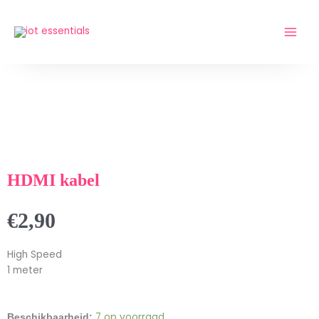
Ga
naar
de
inhoud
HDMI kabel
€
2,90
High Speed
1 meter
HDMI
7 op voorraad
Beschikbaarheid: