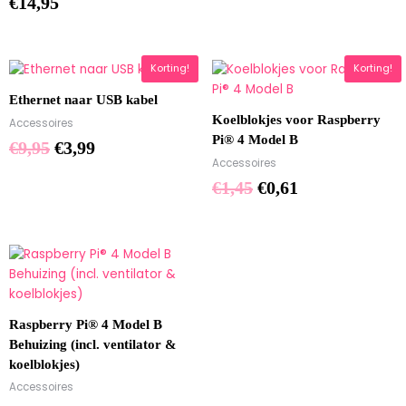
€
14,95
Oorspronkelijke
Huidige
Oorspronkelijke
Huidige
Korting!
Korting!
prijs
prijs
prijs
prijs
Ethernet naar USB kabel
was:
is:
was:
is:
Koelblokjes voor Raspberry
Accessoires
€9,95.
€3,99.
€1,45.
€0,61.
Pi® 4 Model B
€
9,95
€
3,99
Accessoires
€
1,45
€
0,61
Raspberry Pi® 4 Model B
Behuizing (incl. ventilator &
koelblokjes)
Accessoires