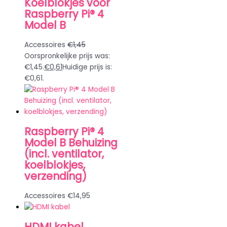
Koelblokjes voor
Raspberry Pi® 4
Model B
Accessoires
€
1,45
Oorspronkelijke prijs was:
€1,45.
€
0,61
Huidige prijs is:
€0,61.
Raspberry Pi® 4
Model B Behuizing
(incl. ventilator,
koelblokjes,
verzending)
Accessoires
€
14,95
HDMI kabel