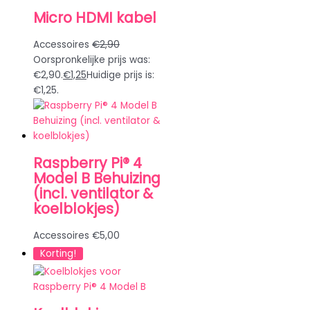
Micro HDMI kabel
Accessoires
€
2,90
Oorspronkelijke prijs was:
€2,90.
€
1,25
Huidige prijs is:
€1,25.
Raspberry Pi® 4
Model B Behuizing
(incl. ventilator &
koelblokjes)
Accessoires
€
5,00
Korting!