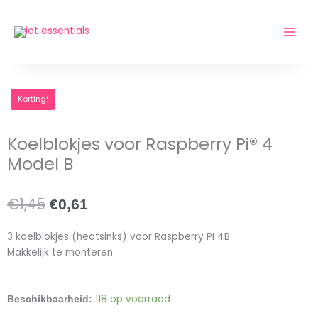
Ga
naar
de
inhoud
Korting!
Koelblokjes voor Raspberry Pi® 4
Model B
€
1,45
Oorspronkelijke
Huidige
€
0,61
prijs
prijs
was:
is:
3 koelblokjes (heatsinks) voor Raspberry PI 4B
€1,45.
€0,61.
Makkelijk te monteren
Koelblokjes
118 op voorraad
Beschikbaarheid:
voor