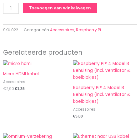
Raspberry
Toevoegen aan winkelwagen
Pi®
4
Model
SKU
022
Categorieën
Accessoires
,
Raspberry Pi
B
aantal
Gerelateerde producten
Oorspronkelijke
Huidige
prijs
prijs
was:
is:
Micro HDMI kabel
€2,90.
€1,25.
Accessoires
Raspberry Pi® 4 Model B
€
2,90
€
1,25
Behuizing (incl. ventilator &
koelblokjes)
Accessoires
€
5,00
Oorspronkelijke
Huidige